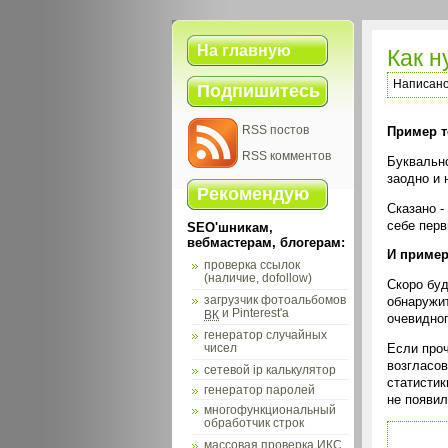
На главную
Как н
Написан
Подпишитесь
RSS постов
Пример т
RSS комментов
Буквально
заодно и 
Рекомендую
Сказано -
себе перв
SEO'шникам,
вебмастерам, блогерам:
И пример 
проверка ссылок
(наличие, dofollow)
Скоро буд
загрузчик фотоальбомов
обнаружит
и Pinterest'а
ВК
очевидног
генератор случайных
Если проч
чисел
возгласов
сетевой ip калькулятор
статистик
генератор паролей
не появил
многофункциональный
обработчик строк
массовая проверка
ИКС