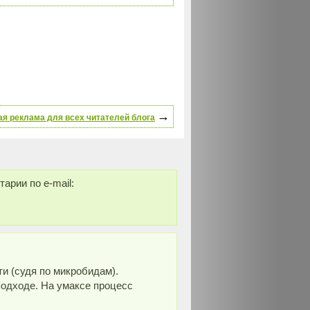
→
я реклама для всех читателей блога
арии по e-mail:
ти (судя по микробидам).
 подходе. На умаксе процесс