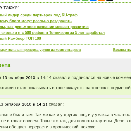
е также:
вый лидер среди партнерок под RU-траф
чему блоги могут реально раздражать
том, как дерьмовое название мешает развитию
 сколько я с 500 рефов в Топвизоре за 5 лет заработал
вый Рамблер ТОП 100
арительная проверка урлов из комментариев
Бесплатна
ента
m
сказал и подписался на новые коммент
кликвип стал показывать в топе аккаунты партнерок с подменой
сказал:
аньше были там. Так же как и у других ппц, и у умакса в частнос
 не в топах совсем. Топы это так, для полноты картины. Дело в
ния обещает перерасти в хронический, похоже.