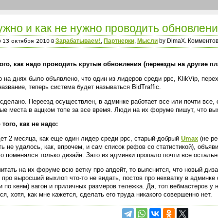
ужно и как не нужно проводить обновлен
о
в
Зарабатываем!
,
Партнерки
,
Мысли
by DimaX. Комментов
ого, как надо проводить крутые обновления (переезды на другие пл
 на днях было объявлено, что один из лидеров среди ppc, KlikVip, пер
название, теперь система будет называться BidTraffic.
 сделано. Переезд осуществлен, в админке работает все или почти все, 
ые места в аццком топе за все время. Люди на их форуме пишут, что вы
того, как не надо:
ет 2 месяца, как еще один лидер среди ppc, старый-добрый
Umax
(не ре
ь не удалось, как, впрочем, и сам список рефов со статистикой), объя
о поменялся только дизайн. Зато из админки пропало почти все остальн
итать на их форуме всю ветку про апдейт, то выяснится, что новый диз
 про выросший выхлоп что-то не видать, постов про нехватку в админке 
и по кеям) вагон и приличных размеров тележка. Да, топ вебмастеров у
ся, хотя, как мне кажется, сделать его труда никакого совершенно нет.