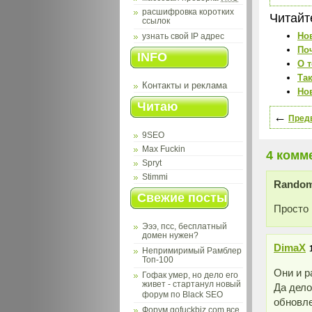
расшифровка коротких
Читайт
ссылок
Но
узнать свой IP адрес
По
INFO
О 
Так
Контакты и реклама
Но
Читаю
←
Предв
9SEO
Max Fuckin
4 комм
Spryt
Stimmi
Rando
Свежие посты
Просто 
Эээ, псс, бесплатный
домен нужен?
DimaX
Непримиримый Рамблер
Топ-100
Они и р
Гофак умер, но дело его
живет - стартанул новый
Да дело
форум по Black SEO
обновле
Форум gofuckbiz.com все,