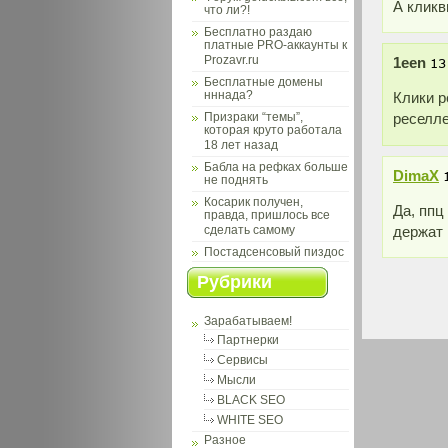
А кликв
что ли?!
Бесплатно раздаю
платные PRO-аккаунты к
Prozavr.ru
1een
Бесплатные домены
нннада?
Клики р
реселле
Призраки “темы”,
которая круто работала
18 лет назад
Бабла на рефках больше
DimaX
не поднять
Косарик получен,
Да, ппц
правда, пришлось все
держат
сделать самому
Постадсенсовый пиздос
Рубрики
Зарабатываем!
Партнерки
Сервисы
Мысли
BLACK SEO
WHITE SEO
Разное