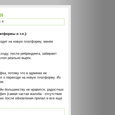
ия
: 4
атформы и т.п.):
еходит на новую платформу, меняя
сходу, после ребрендинга, забирают
хлоп реально вырос.
фка, потому что в админке ее
вил о переходе на новую платформу. Из
ое.
айн большинству не нравится, радостных
фич (самая частая жалоба - отсутствие
 них после обновления пропал и все еще