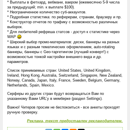
* Выплаты в фетхард, вебмани, ваером (ежемесячно 5-9 числа
за предыдущий; min. к выплате $100).
* Неограниченное количество суб-аккаунтов.
* Подробная статистика: по реферерам, странам, браузеру и пр.
* Конструктор отчетов по трафику с возможностью различных
выборок.
* Для любителей рефреша статсов - доступ к статистике через
WAP
* Широкий выбор промо-материалов: дески, баннеры на разных
языках и с разным тематических оформлением, auto-rotating
баннеры, баннеры с Geo-таргетингом (лучший конверт!) с
возможностью тонкой настройки внешнего вида и др.
параметров.
Список принимаемых стран: United States, United Kingdom,
Ireland, Hong Kong, Australia, Switzerland, Singapore, New Zealand,
Norway, Canada, Japan, Italy, France, Sweden, Belgium, Germany,
Netherlands, Spain, Mexico.
Серферы из других стран будут возвращаться Вам по
указанному Вами URL’у в мемберке (раздел Settings).
Важно! Читеров просим не беспокоиться - все анкеты проходят
ручную проверку.
Реклама, текст предоставлен рекламодателем.