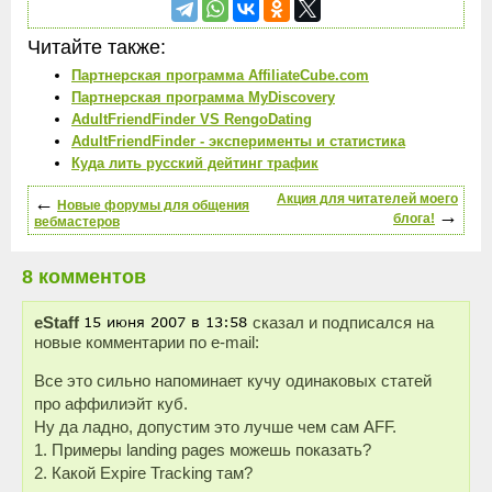
Читайте также:
Партнерская программа AffiliateCube.com
Партнерская программа MyDiscovery
AdultFriendFinder VS RengoDating
AdultFriendFinder - эксперименты и статистика
Куда лить русский дейтинг трафик
←
Акция для читателей моего
Новые форумы для общения
→
блога!
вебмастеров
8 комментов
eStaff
сказал и подписался на
новые комментарии по e-mail:
Все это сильно напоминает кучу одинаковых статей
про аффилиэйт куб.
Ну да ладно, допустим это лучше чем сам AFF.
1. Примеры landing pages можешь показать?
2. Какой Expire Tracking там?