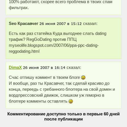
100% работают, скорее всего проблема в твоих спам
фильтрах.
Seo Красавчег
сказал:
Есть как раз статейка Куда выгоднее слать dating
трафик? RegGoDating против ППЦ
myseolife.blogspot.com/2007/06/ppa-ppc-dating-
reggodating.html
DimaX
сказал:
Счас отпишу коммент в твоем блоге
И вообще, раз ты Красавчег, так сделай красиво до
конца, переедь с гребанного блоггера на свой домен и
вордпрессовский движок, слишком уж геморно в
блоггере комменты оставлять
Комментирование доступно только в первые 60 дней
после публикации