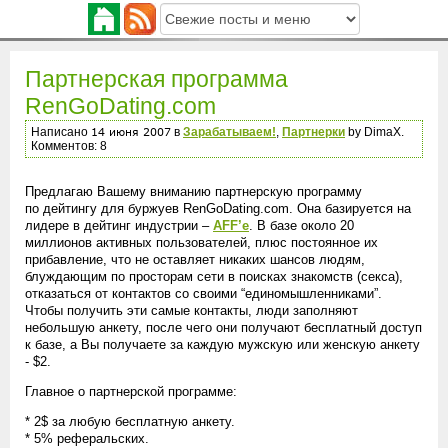
Партнерская программа
RenGoDating.com
Написано
в
Зарабатываем!
,
Партнерки
by DimaX.
Комментов: 8
Предлагаю Вашему вниманию партнерскую программу
по дейтингу для буржуев RenGoDating.com. Она базируется на
лидере в дейтинг индустрии –
AFF’е
. В базе около 20
миллионов активных пользователей, плюс постоянное их
прибавление, что не оставляет никаких шансов людям,
блуждающим по просторам сети в поисках знакомств (секса),
отказаться от контактов со своими “единомышленниками”.
Чтобы получить эти самые контакты, люди заполняют
небольшую анкету, после чего они получают бесплатный доступ
к базе, а Вы получаете за каждую мужскую или женскую анкету
- $2.
Главное о партнерской программе:
* 2$ за любую бесплатную анкету.
* 5% реферальских.