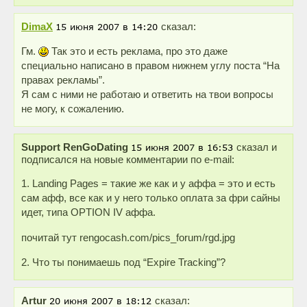
DimaX
сказал:
Гм.
Так это и есть реклама, про это даже
специально написано в правом нижнем углу поста “На
правах рекламы”.
Я сам с ними не работаю и ответить на твои вопросы
не могу, к сожалению.
Support RenGoDating
сказал и
подписался на новые комментарии по e-mail:
1. Landing Pages = такие же как и у аффа = это и есть
сам афф, все как и у него только оплата за фри сайны
идет, типа OPTION IV аффа.
почитай тут rengocash.com/pics_forum/rgd.jpg
2. Что ты понимаешь под “Expire Tracking”?
Artur
сказал: