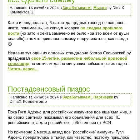
Написано
в
Зарабатываем!
,
Мысли
by DimaX.
Комментов: 2
Как я и предполагал, богатых да щедрых господ не нашлось,
никто, понимаешь, не скинул косарик
по следам прошлого
поста
(но зато и хейта замечено не было - за это всем от души
спасибо), так что пришлось самому выкручиваться, как всегда
😄
Недавно тут один из олдовых стандалоне блогов Сосновский.ру
праздновал
свое 15-летие, разместив небольшой призовой
кроссворд
по мотивам давно минувших вебмастерских годов.
Читать далее…
Постадсенсовый пиздос
Написано
в
Зарабатываем!
,
Партнерки
by
DimaX. Комментов: 5
Пока Гугл Адсенс для российских аккаунтов все еще был жив, я
на своих сайтиках показывал его объявления для всех НЕ
российских ip, а для российских - объявления от РСЯ.
Но примерно 2 месяца назад все “российские” аккаунты Гугл
Адсенс превратились в тыкву, как известно, поэтому пришлось