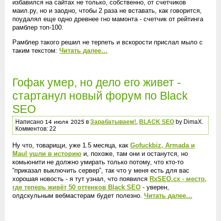
избавился на сайтах не только, собственно, от счетчиков
маил.ру, но и заодно, чтобы 2 раза не вставать, как говорится,
поудалял еще одно древнее гно мамонта - счетчик от рейтинга
рамблер топ-100.
Рамблер такого решил не терпеть и вскорости прислал мыло с
таким текстом:
Читать далее…
Гофак умер, но дело его живет -
стартанул новый форум по Black
SEO
Написано
в
Зарабатываем!
,
BLACK SEO
by DimaX.
Комментов: 22
Ну что, товарищи, уже 1.5 месяца, как
Gofuckbiz, Armada и
Maul ушли в историю
и, похоже, там они и останутся, но
комьюнити не должно умирать только потому, что кто-то
“приказал выключить сервер”, так что у меня есть для вас
хорошая новость - я тут узнал, что появился
RxSEO.cx - место,
где теперь живёт 50 оттенков Black SEO
- уверен,
олдскульным вебмастерам будет полезно.
Читать далее…