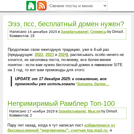
Эээ, псс, бесплатный домен нужен?
Написано
в
Зарабатываем!
,
Сервисы
by DimaX.
Комментов: 19
Продолжаю свою ежегодную традицию, уже в 4-ый раз
(предыдущие:
2022
,
2023
и
2024
), расписывать особо ничего не
хочется, из заголовка поста, по-моему, все более-менее
понятно - если вам нужен бесплатный домен в
говно
зоне SITE
на 1 год, то вот вам промокоды для этого:
UPDATE от 17 декабря 2025: к сожалению, все
промокоды уже использовали
Читать далее…
Непримиримый Рамблер Топ-100
Написано
в
Зарабатываем!
,
Мысли
by DimaX.
Комментов: 2
Пару лет назад, когда я тут написал пост
избавляемся от
бессмысленной “мертвечины”: счетчик top.mail.ru
, я