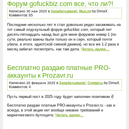
Форум gofuckbiz.com все, что ли?!
Написано
в
Зарабатываем!
,
Мысли
by DimaX.
Комментов: 65
Последние несколько лет я стал довольно редко захаживать на
тот самый олдскульный форум gofuckbiz.com, который лет
десять-пятнадцать назад был для меня форумом номер 1 (по
сути, реально важны были только он и серч, который почти
убили, в итоге, идиотской сменой движка), но все же 1-2 раза в
месяц забегал посмотреть, как там дела.
Читать далее…
Бесплатно раздаю платные PRO-
аккаунты к Prozavr.ru
Написано
в
Зарабатываем!
,
Сервисы
by DimaX.
Комментов: 4
Пусть первый пост в 2025 году будет наполнен позитивом ✌️
Бесплатно раздаю платные PRO-аккаунты к Prozavr.ru - как и
всегда, в этой акции нет вообще никаких требований и
маркетингового буллщита:
Читать далее…