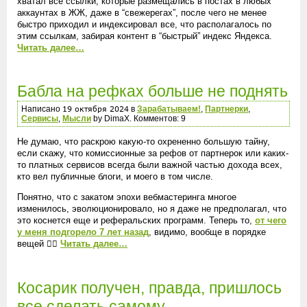
хватал все ссылки, которые размещались в постах в любых
аккаунтах в ЖЖ, даже в “свежерегах”, после чего не менее
быстро приходил и индексировал все, что располагалось по
этим ссылкам, забирая контент в “быстрый” индекс Яндекса.
Читать далее…
Бабла на рефках больше не поднять
Написано
в
Зарабатываем!
,
Партнерки
,
Сервисы
,
Мысли
by DimaX. Комментов: 9
Не думаю, что раскрою какую-то охрененно большую тайну,
если скажу, что комиссионные за рефов от партнерок или каких-
то платных сервисов всегда были важной частью дохода всех,
кто вел публичные блоги, и моего в том числе.
Понятно, что с закатом эпохи вебмастеринга многое
изменилось, эволюционировало, но я даже не предполагал, что
это коснется еще и реферальских программ. Теперь то,
от чего
у меня подгорело 7 лет назад
, видимо, вообще в порядке
вещей 🤦‍♂️
Читать далее…
Косарик получен, правда, пришлось
все сделать самому