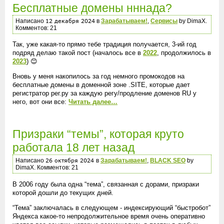
Бесплатные домены нннада?
Написано
в
Зарабатываем!
,
Сервисы
by DimaX.
Комментов: 21
Так, уже какая-то прямо тебе традиция получается, 3-ий год
подряд делаю такой пост (началось все в
2022
, продолжилось в
2023
) 😊
Вновь у меня накопилось за год немного промокодов на
бесплатные домены в доменной зоне .SITE, которые дает
регистратор рег.ру за каждую регу/продление доменов RU у
него, вот они все:
Читать далее…
Призраки “темы”, которая круто
работала 18 лет назад
Написано
в
Зарабатываем!
,
BLACK SEO
by
DimaX. Комментов: 21
В 2006 году была одна “тема”, связанная с дорами, призраки
которой дошли до текущих дней.
“Тема” заключалась в следующем - индексирующий “быстробот”
Яндекса какое-то непродолжительное время очень оперативно