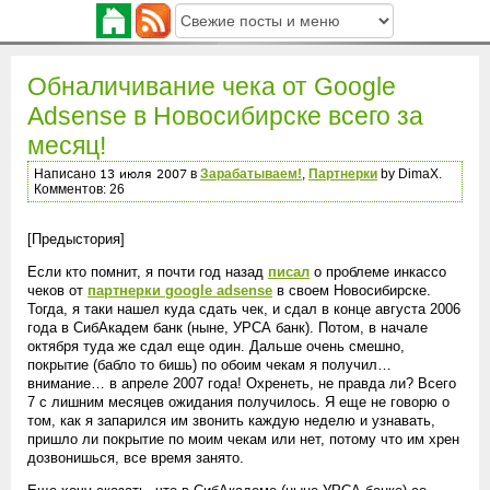
Обналичивание чека от Google
Adsense в Новосибирске всего за
месяц!
Написано
в
Зарабатываем!
,
Партнерки
by DimaX.
Комментов: 26
[Предыстория]
Если кто помнит, я почти год назад
писал
о проблеме инкассо
чеков от
партнерки google adsense
в своем Новосибирске.
Тогда, я таки нашел куда сдать чек, и сдал в конце августа 2006
года в СибАкадем банк (ныне, УРСА банк). Потом, в начале
октября туда же сдал еще один. Дальше очень смешно,
покрытие (бабло то бишь) по обоим чекам я получил…
внимание… в апреле 2007 года! Охренеть, не правда ли? Всего
7 с лишним месяцев ожидания получилось. Я еще не говорю о
том, как я запарился им звонить каждую неделю и узнавать,
пришло ли покрытие по моим чекам или нет, потому что им хрен
дозвонишься, все время занято.