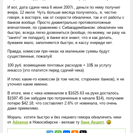
И вот, дата сдачи чека 6 июня 2007г., деньги по нему получил
вчера, 12 июля. Чуть больше месяца получилось, я, честно
говоря, в восторге, как от скорости обналички, так и от работы с
банком вообще. Просто диаметрально противоположные
впечатления, по сравнению с Сибакадембанком: обналичен чек
быстро, всегда легко дозвониться (вообще, по-моему, ни разу на
“занято” не попадал), в банке все знают, что и как делать,
бумажек мало, заполняются быстро, в кассу очереди нет.
Правда, комиссии при чеках на маленькие суммы будут
существенные, пожалуй:
100 руб. возмещение почтовых расходов + 10$ за услугу
инкассо (это платится перед сдачей чека)
И плюс какие-то комиссии (в том числе, сторонних банков), я не
уточнял какие именно.
В итоге, мне с чека номиналом в $1625.63 на руки досталось
$1597.45 (не забудем про потраченные в начале $14), получаем
потерю $42.18, что составляет 2.6% от номинала, что очень
даже приемлимо.
Мораль: хотите быстро и без лишнего гемора обналичить чеки
от
Adsense
в Новосибирске - велкам ту
банк Акцепт
.