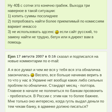
Ну 40$ с сотни это конечно грабеж. Выхода три
наверное в такой ситуации:
1) копить суммы посолиднее
2) попробовать найти более приемлимый по комиссиям
вариант инкассо
3) не использовать адсенс
если сайт русский, то
замену найти не трудно, бегун или я.директ вам в
помощь
Ejen
сказал и подписался на
новые комментарии по e-mail:
А я все думал и чем же вся у тебя вся эта обналичка
закончилась
Весело, все больше начинаю верить в
то что у нас в Украине нет вообще каких либо сильных
проблем по обналичке. Стандарт месяц - полтора.
Главное в начале не полениться по банкам прозвонить
- пробегаться. В России с этим как то более бажнее.
Мне только оно интересно, когда гугль выдал деньги по
тем чекам банку, в админке должно писаться?