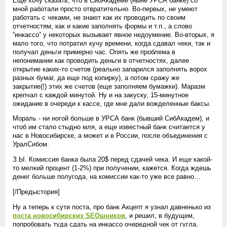
Еще хочу сказать, что в СибАкадеме (ныне УРСА банке) со
мной работали просто отвратительно. Во-первых, не умеют
работать с чеками, не знают как их проводить по своим
отчетностям, как и какие заполнять формы и т.п., а слово
“инкассо” у некоторых вызывает явное недоумение. Во-вторых, я
мало того, что потратил кучу времени, когда сдавал чеки, так и
получал деньги примерно час. Опять же проблема в
непонимании как проводить деньги в отчетностях, далее
открытие каких-то счетов (реально запарился заполнять ворох
разных бумаг, да еще под копирку), а потом сражу же
закрытие(!) этих же счетов (еще заполняем бумажки). Маразм
крепчал с каждой минутой. Ну и на закуску, 15-минутное
ожидание в очереди к кассе, где мне дали вожделенные баксы.
Мораль - ни ногой больше в УРСА банк (бывший СибАкадем), и
чтоб им стало стыдно мля, а еще известный банк считается у
нас в Новосибирске, а может и в России, после объединения с
УралСибом.
З.Ы. Комиссия банка была 20$ перед сдачей чека. И еще какой-
то мелкий процент (1-2%) при получении, кажется. Когда ждешь
денег больше полугода, на комиссии как-то уже все равно…
[/Предыстория]
Ну а теперь к сути поста, про банк Акцепт я узнал давненько из
поста новосибирских SEOшников
, и решил, в будущем,
попробовать туда сдать на инкассо очередной чек от гугла.