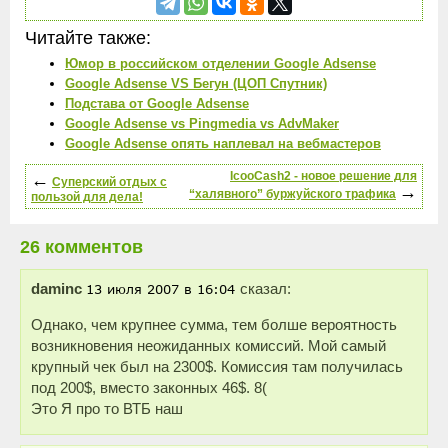
Читайте также:
Юмор в российском отделении Google Adsense
Google Adsense VS Бегун (ЦОП Спутник)
Подстава от Google Adsense
Google Adsense vs Pingmedia vs AdvMaker
Google Adsense опять наплевал на вебмастеров
←
IcooCash2 - новое решение для
Суперский отдых с
→
“халявного” буржуйского трафика
пользой для дела!
26 комментов
daminc
сказал:
Однако, чем крупнее сумма, тем болше вероятность
возникновения неожиданных комиссий. Мой самый
крупный чек был на 2300$. Комиссия там получилась
под 200$, вместо законных 46$. 8(
Это Я про то ВТБ наш