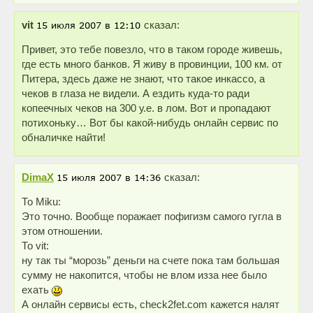
vit
сказал:
Привет, это тебе повезло, что в таком городе живешь,
где есть много банков. Я живу в провинции, 100 км. от
Питера, здесь даже не знают, что такое инкассо, а
чеков в глаза не видели. А ездить куда-то ради
копеечных чеков на 300 у.е. в лом. Вот и пропадают
потихоньку… Вот бы какой-нибудь онлайн сервис по
обналичке найти!
DimaX
сказал:
То Miku:
Это точно. Вообще поражает пофигизм самого гугла в
этом отношении.
То vit:
ну так ты “морозь” деньги на счете пока там большая
сумму не накопится, чтобы не влом изза нее было
ехать
А онлайн сервисы есть, check2fet.com кажется налят