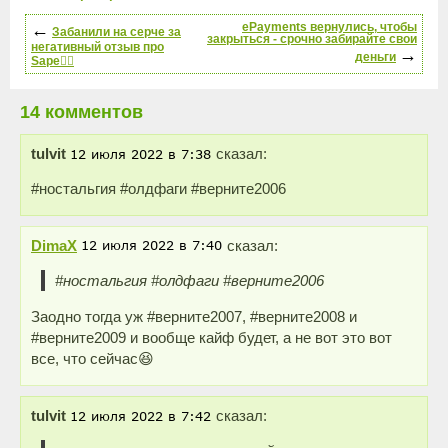
←
ePayments вернулись, чтобы
Забанили на серче за
закрыться - срочно забирайте свои
негативный отзыв про
→
деньги
Sape🤦‍♂️
14 комментов
tulvit
сказал:
#ностальгия #олдфаги #верните2006
DimaX
сказал:
#ностальгия #олдфаги #верните2006
Заодно тогда уж #верните2007, #верните2008 и
#верните2009 и вообще кайф будет, а не вот это вот
все, что сейчас😆
tulvit
сказал: