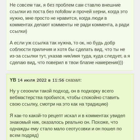
Не совсем так, я без проблем сам ставлю внешние
ссылки из поста без nofollow и прочей херни, когда это
нужно, мне просто не нравится, когда люди в
комментах делают комменты не ради коммента, а ради
ссылки)
А если уж ссылка так нужна, то ок, но будь добр
соблюсти приличия и хотя бы сделать вид, что ты не
из-за ссылки тут, указав ник/имя туда, куда следует, а я
сделаю вид, что поверил в твои благие намерения)))
YB
сказал:
Ну у сеоонли такой подход, он в подкорку всего
вебмастерства пробился, чтобы спокойно ставить
свою ссылку, смотри на это как на традицию)
Я как-то какой-то рецепт искал и в комментах увидел
знакомый ник, оказалось реально он. Похоже, что
однажды ему стало мало сеотусовки и он пошел по
всем подряд)