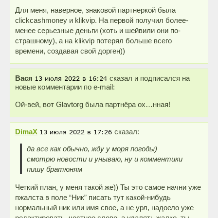
Для меня, наверное, знаковой партнеркой была
clickcashmoney и klikvip. На первой получил более-
менее серьезные деньги (хоть и шейвили они по-
страшному), а на klikvip потерял больше всего
времени, создавая свой дорген))
Вася
сказал и подписался на
новые комментарии по e-mail:
Ой-вей, вот Glavtorg была партнёра ох…нная!
DimaX
сказал:
да все как обычно, жду у моря погоды)
смотрю новости и унываю, ну и комментики
пишу братюням
Четкий план, у меня такой же)) Ты это самое начни уже
пжалста в поле “Ник” писать тут какой-нибудь
нормальный ник или имя свое, а не урл, надоело уже
редактировать, честное слово, а удалять жалко, ты