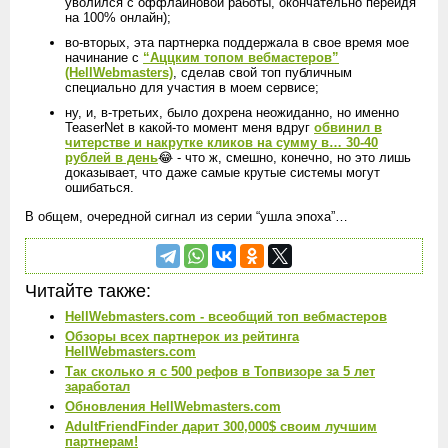
уволился с оффлайновой работы, окончательно перейдя
на 100% онлайн);
во-вторых, эта партнерка поддержала в свое время мое
начинание с
“Аццким топом вебмастеров”
(HellWebmasters)
, сделав свой топ публичным
специально для участия в моем сервисе;
ну, и, в-третьих, было дохрена неожиданно, но именно
TeaserNet в какой-то момент меня вдруг
обвинил в
читерстве и накрутке кликов на сумму в… 30-40
рублей в день
😂 - что ж, смешно, конечно, но это лишь
доказывает, что даже самые крутые системы могут
ошибаться.
В общем, очередной сигнал из серии “ушла эпоха”…
Читайте также:
HellWebmasters.com - всеобщий топ вебмастеров
Обзоры всех партнерок из рейтинга
HellWebmasters.com
Так сколько я с 500 рефов в Топвизоре за 5 лет
заработал
Обновления HellWebmasters.com
AdultFriendFinder дарит 300,000$ своим лучшим
партнерам!