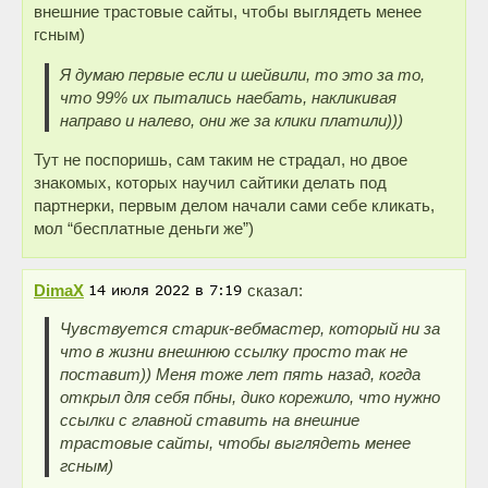
внешние трастовые сайты, чтобы выглядеть менее
гсным)
Я думаю первые если и шейвили, то это за то,
что 99% их пытались наебать, накликивая
направо и налево, они же за клики платили)))
Тут не поспоришь, сам таким не страдал, но двое
знакомых, которых научил сайтики делать под
партнерки, первым делом начали сами себе кликать,
мол “бесплатные деньги же”)
DimaX
сказал:
Чувствуется старик-вебмастер, который ни за
что в жизни внешнюю ссылку просто так не
поставит)) Меня тоже лет пять назад, когда
открыл для себя пбны, дико корежило, что нужно
ссылки с главной ставить на внешние
трастовые сайты, чтобы выглядеть менее
гсным)