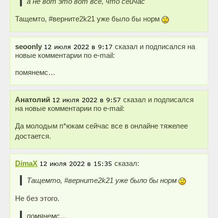
а не вот это вот все, что сейчас
Тащемто, #верните2k21 уже было бы норм
seoonly
сказал и подписался на
новые комментарии по e-mail:
помянемс…
Анатолий
сказал и подписался
на новые комментарии по e-mail:
Да молодым п*юкам сейчас все в онлайне тяжелее
достается.
DimaX
сказал:
Тащемто, #верните2k21 уже было бы норм
Не без этого.
помянемс…