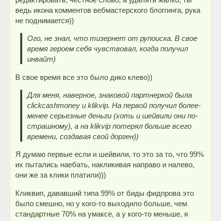
ведь икона комментов вебмастерского блоггинга, рука
не поднимается))
Ого, не знал, что тизернет от рупоиска. В свое
время героем себя чувствовал, когда получил
инвайт)
В свое время все это было дико клево))
Для меня, наверное, знаковой партнеркой была
clickcashmoney и klikvip. На первой получил более-
менее серьезные деньги (хоть и шейвили они по-
страшному), а на klikvip потерял больше всего
времени, создавая свой дорген))
Я думаю первые если и шейвили, то это за то, что 99%
их пытались наебать, накликивая направо и налево,
они же за клики платили)))
Кликвип, дававший типа 99% от биды фидпрова это
было смешно, но у кого-то выходило больше, чем
стандартные 70% на умаксе, а у кого-то меньше, я