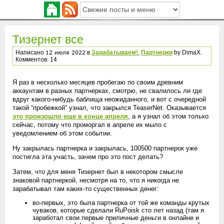
Тизернет все
Написано
в
Зарабатываем!
,
Партнерки
by DimaX.
Комментов: 14
Я раз в несколько месяцев пробегаю по своим древним
аккаунтам в разных партнерках, смотрю, не свалилось ли где
вдруг какого-нибудь баблища неожиданного, и вот с очередной
такой “пробежкой” узнал, что закрылся TeaserNet. Оказывается
это произошло еще в конце апреля
, а я узнал об этом только
сейчас, потому что проморгал в апреле их мыло с
уведомлением об этом событии.
Ну закрылась партнерка и закрылась, 100500 партнерок уже
постигла эта участь, зачем про это пост делать?
Затем, что для меня Тизернет был в некотором смысле
знаковой партнеркой, несмотря на то, что я никогда не
зарабатывал там каких-то существенных денег:
во-первых, это была партнерка от той же команды крутых
чуваков, которые сделали RuPoisk сто лет назад (там я
заработал свои первые приличные деньги в онлайне и