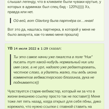
слышал легенду, что в кликвипе были чуваки крутые, у
которых в админках был спец бид - 120%))))) Хз,
правда или нет.
Ой-вей, вот Glavtorg была партнёра ох…нная!
Вот это да, нашлась партнерка, в которой у меня не
было аккаунта, как-то мимо меня прошла)
YB
сказал:
Ты это самое начни уже пжалста в поле “Ник”
писать тут какой-нибудь нормальный ник или
имя свое, а не урл, надоело уже редактировать,
честное слово, а удалять жалко, ты ведь икона
комментов вебмастерского блоггинга, рука не
поднимается))
Чувствуется старик-вебмастер, который ни за что в
жизни внешнюю ссылку просто так не поставит)) Меня
тоже лет пять назад, когда открыл для себя пбны, дико
корежило, что нужно ссылки с главной ставить на