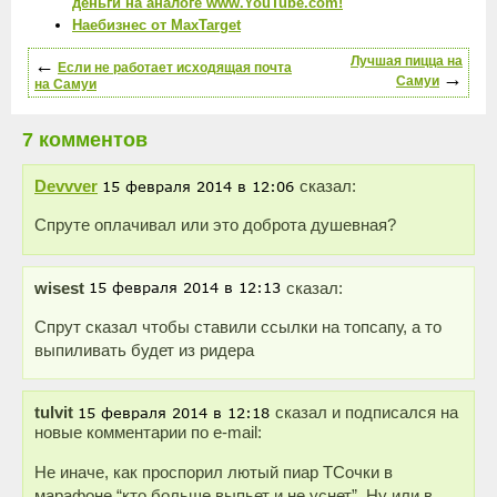
деньги на аналоге www.YouTube.com!
Наебизнес от MaxTarget
←
Лучшая пицца на
Если не работает исходящая почта
→
Самуи
на Самуи
7 комментов
Devvver
сказал:
Спруте оплачивал или это доброта душевная?
wisest
сказал:
Спрут сказал чтобы ставили ссылки на топсапу, а то
выпиливать будет из ридера
tulvit
сказал и подписался на
новые комментарии по e-mail:
Не иначе, как проспорил лютый пиар ТСочки в
марафоне “кто больше выпьет и не уснет”. Ну или в