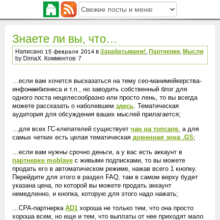
Знаете ли вы, что…
Написано
в
Зарабатываем!
,
Партнерки
,
Мысли
by DimaX. Комментов: 7
…если вам хочется высказаться на тему сео-манимейкерства-
инфо
нае
бизнеса и т.п., но заводить собственный блог для
одного поста нецелесообразно или просто лень, то вы всегда
можете рассказать о наболевшем
здесь
. Тематическая
аудитория для обсуждения ваших мыслей прилагается;
…для всех ГС-клепателей существует
чан на топсапе
, а для
самых четких есть целая тематическая
доменная зона .GS
;
…если вам нужны срочно деньги, а у вас есть аккаунт в
партнерке moblave
с живыми подписками, то вы можете
продать его в автоматическом режиме, нажав всего 1 кнопку.
Перейдите для этого в раздел FAQ, там в самом верху будет
указана цена, по которой вы можете продать аккаунт
немедленно, и кнопка, которую для этого надо нажать;
…CPA-партнерка
AD1
хороша не только тем, что она просто
хороша всем, но еще и тем, что выплаты от нее приходят мало