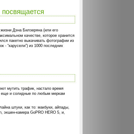
й посвящается
жизни Дэна Билзеряна (или его
аксимальном качестве, которое хранится
чился пакетно выкачивать фотографии из
к - “карусели”) из 1000 последних
еют мутить трафик, настало время
но еще и солидные по любым меркам
айна штуки, как то: макбуки, айпады,
on, экшен-камера GoPRO HERO 5, и,