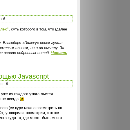
: 6
алех”
, суть которого в том, что (далее
. Благодаря «Палеху» поиск лучше
чевым словам, но и по смыслу. За
на основе нейронных сетей.
Читать
ощью Javascript
ов: 9
 уже из каждого утюга льется
я не всегда
nero (ее курс можно посмотреть на
 Ок, уговорили, посмотрим, это же
нга куда-то, где может быть много