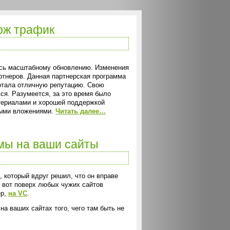
урж трафик
лась масштабному обновлению. Изменения
ртнеров. Данная партнерская программа
аботала отличную репутацию. Свою
ься. Разумеется, за это время было
атериалами и хорошей поддержкой
выми вложениями.
Читать далее…
мы на ваши сайты
 который вдруг решил, что он вправе
о вот поверх любых чужих сайтов
ер,
на VC
.
 ваших сайтах того, чего там быть не