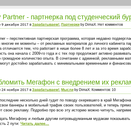
 Partner - партнерка под студенческий б
о
в
Зарабатываем!
,
Партнерки
by DimaX. Нет комментов
ner – перспективная партнерская программа, которая недавно подверг
 многие ее моменты – от рекламных материалов до личного кабинета па
а отличается тем, что работает в нише более 8 лет и за это время зар
сть она начала с 2009-го года и с тех пор продолжает активно развиват
о громадное количество опыта. В сочетании с админкой, рекламными м
 могут достойно зарабатывать с минимальными временными и финансо
бломить Мегафон с внедрением их рекла
о
в
Зарабатываем!
,
Мысли
by DimaX. Комментов: 10
последние несколько дней гудит по поводу охеревшего в край Мегафона,
свои баннеры в мобильный трафик своих пользователей, и теперь прям
т свою рекламу. Подробно про всю эту историю можно читнуть, наприм
дать Мегафону и любым другим хитровыдуманным мудакам показывать на
сть 2 пути:
Читать далее…