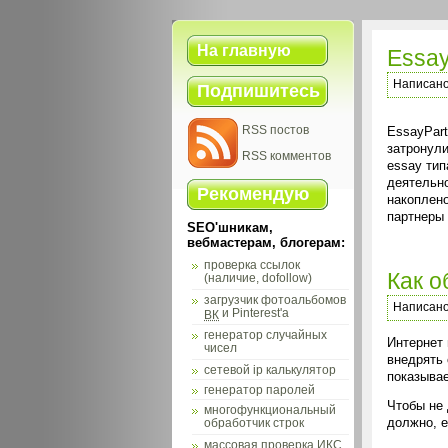
На главную
Essay
Написан
Подпишитесь
RSS постов
EssayPart
затронули
RSS комментов
essay тип
деятельно
Рекомендую
накоплен
партнеры
SEO'шникам,
вебмастерам, блогерам:
проверка ссылок
Как о
(наличие, dofollow)
загрузчик фотоальбомов
Написан
и Pinterest'а
ВК
генератор случайных
Интернет 
чисел
внедрять 
сетевой ip калькулятор
показывае
генератор паролей
Чтобы не 
многофункциональный
должно, е
обработчик строк
массовая проверка
ИКС