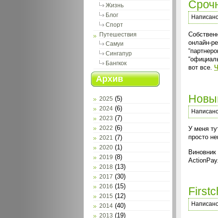
Срочн
Жизнь
Блог
Написан
Спорт
Собственн
Путешествия
онлайн-ре
Самуи
“партнеро
Сингапур
“официаль
Бангкок
вот все.
Ч
Архив
Новый
(5)
2025
(6)
2024
Написан
(7)
2023
(6)
У меня ту
2022
просто н
(7)
2021
(1)
2020
Виновник 
(8)
2019
ActionPay
(13)
2018
(30)
2017
(15)
2016
First
(12)
2015
Написан
(40)
2014
(19)
2013