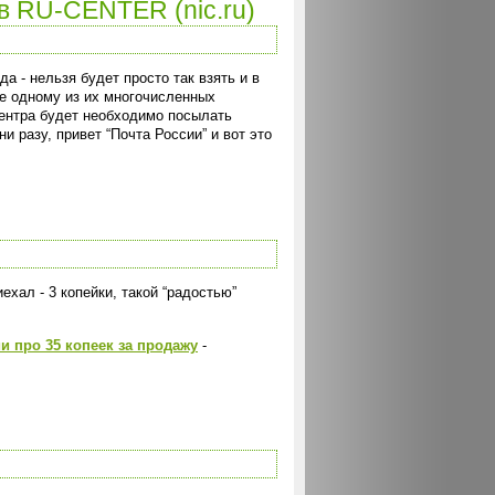
 в RU-CENTER (nic.ru)
а - нельзя будет просто так взять и в
ие одному из их многочисленных
-Центра будет необходимо посылать
и разу, привет “Почта России” и вот это
и
хал - 3 копейки, такой “радостью”
и про 35 копеек за продажу
-