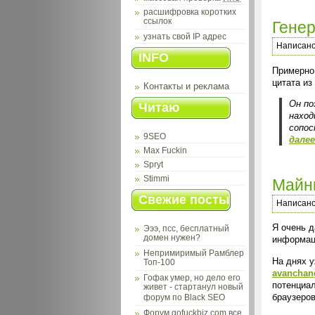
расшифровка коротких
ссылок
Генер
узнать свой IP адрес
Написан
INFO
Примерно
цитата из
Контакты и реклама
Он по
Читаю
наход
сопос
9SEO
дале
Max Fuckin
Spryt
Stimmi
Майни
Свежие посты
Написан
Я очень д
Эээ, псс, бесплатный
домен нужен?
информаци
Непримиримый Рамблер
На днях у
Топ-100
avanchan
Гофак умер, но дело его
потенциал
живет - стартанул новый
браузеро
форум по Black SEO
Форум gofuckbiz.com все,