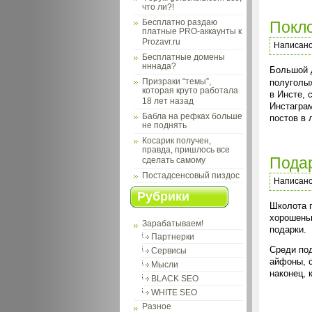
что ли?!
Бесплатно раздаю
Покло
платные PRO-аккаунты к
Prozavr.ru
Написан
Бесплатные домены
нннада?
Большой 
Призраки “темы”,
полуголых
которая круто работала
в Инсте,
18 лет назад
Инстаграм
Бабла на рефках больше
постов в
не поднять
Косарик получен,
правда, пришлось все
Подар
сделать самому
Постадсенсовый пиздос
Написан
Рубрики
Школота п
хорошеньк
Зарабатываем!
подарки.
Партнерки
Среди под
Сервисы
айфоны, с
Мысли
наконец, 
BLACK SEO
WHITE SEO
Разное