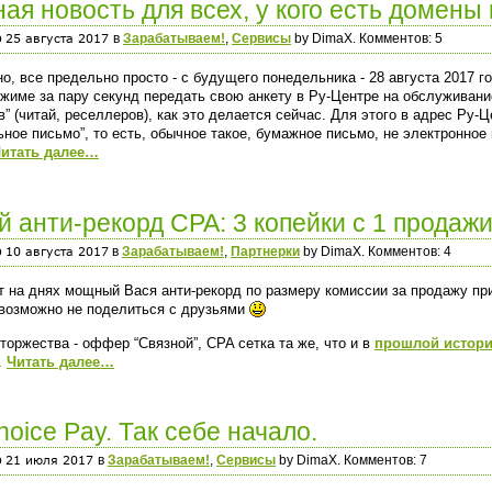
ая новость для всех, у кого есть домены
о
в
Зарабатываем!
,
Сервисы
by DimaX. Комментов: 5
о, все предельно просто - с будущего понедельника - 28 августа 2017 год
жиме за пару секунд передать свою анкету в Ру-Центре на обслуживан
в” (читай, реселлеров), как это делается сейчас. Для этого в адрес Ру
ное письмо”, то есть, обычное такое, бумажное письмо, не электронное н
итать далее…
 анти-рекорд CPA: 3 копейки с 1 продаж
о
в
Зарабатываем!
,
Партнерки
by DimaX. Комментов: 4
т на днях мощный Вася анти-рекорд по размеру комиссии за продажу прие
евозможно не поделиться с друзьями
торжества - оффер “Связной”, CPA сетка та же, что и в
прошлой истори
.
Читать далее…
choice Pay. Так себе начало.
о
в
Зарабатываем!
,
Сервисы
by DimaX. Комментов: 7