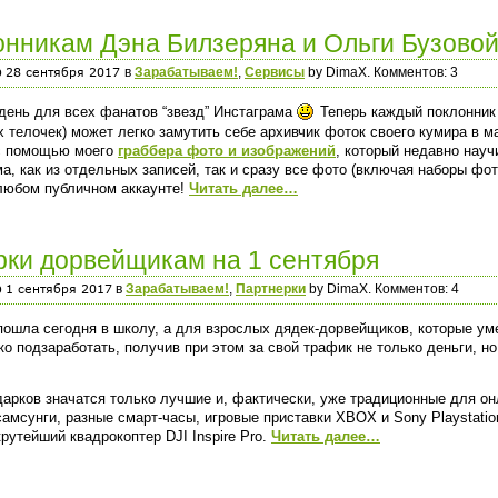
нникам Дэна Билзеряна и Ольги Бузово
о
в
Зарабатываем!
,
Сервисы
by DimaX. Комментов: 3
день для всех фанатов “звезд” Инстаграма
Теперь каждый поклонник 
 телочек) может легко замутить себе архивчик фоток своего кумира в м
 с помощью моего
граббера фото и изображений
, который недавно нау
а, как из отдельных записей, так и сразу все фото (включая наборы фото
 любом публичном аккаунте!
Читать далее…
ки дорвейщикам на 1 сентября
о
в
Зарабатываем!
,
Партнерки
by DimaX. Комментов: 4
ошла сегодня в школу, а для взрослых дядек-дорвейщиков, которые ум
о подзаработать, получив при этом за свой трафик не только деньги, 
арков значатся только лучшие и, фактически, уже традиционные для онл
амсунги, разные смарт-часы, игровые приставки XBOX и Sony Playstati
крутейший квадрокоптер DJI Inspire Pro.
Читать далее…