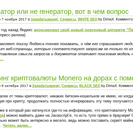
атор или не генератор, вот в чем вопрос
о
в
Зарабатываем!
,
Сервисы
,
WHITE SEO
by DimaX. Комментов
 год назад Яндекс
анонсировал свой новый поисковый алгоритм “П
 пресс-релиза):
зволяет поиску Яндекса точнее понимать, о чём его спрашивают люди
ит веб-страницы, которые соответствуют запросам не только по клю
тавление смысла запросов и документов отвечает поисковая модель 
е…
нг криптовалюты Monero на дорах с пом
о
в
Зарабатываем!
,
Сервисы
,
BLACK SEO
by DimaX. Коммент
алек от темы криптовалют, никаких биткоин-кошельков не имею, но когда
я про крипту, продолжать полностью игнорировать эту тему получаетс
же в который раз наткнулся где-то на информацию, что криптовалюту Mo
ge
) можно майнить даже на Javascript’е, то есть тупо прямо в браузере!
ьно может быть интересно и весело, ведь можно поставить скрипт майни
в.
Читать далее…