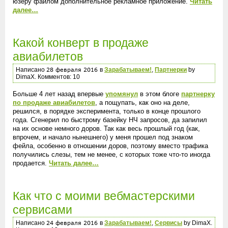
юзеру файлом дополнительное рекламное приложение.
Читать
далее…
Какой конверт в продаже
авиабилетов
Написано
в
Зарабатываем!
,
Партнерки
by
DimaX. Комментов: 10
Больше 4 лет назад впервые
упомянул
в этом блоге
партнерку
по продаже авиабилетов
, а пощупать, как оно на деле,
решился, в порядке эксперимента, только в конце прошлого
года. Сгенерил по быстрому базейку НЧ запросов, да запилил
на их основе немного доров. Так как весь прошлый год (как,
впрочем, и начало нынешнего) у меня прошел под знаком
фейла, особенно в отношении доров, поэтому вместо трафика
получились слезы, тем не менее, с которых тоже что-то иногда
продается.
Читать далее…
Как что с моими вебмастерскими
сервисами
Написано
в
Зарабатываем!
,
Сервисы
by DimaX.