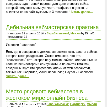
созданием адаптивной верстки для одного своего сайта,
который получает большую часть трафика с яндекса, и
выложил ее на сайт буквально 3 февраля.
Читать далее…
Дебильная вебмастерская практика
Написано
в
Зарабатываем!
,
Мысли
by DimaX.
Комментов: 12
Из серии “наболело”.
Есть одна совершенно дебильная особенность работы сайтов,
которая меня раздражает. Самое смешное, что эта
“особенность” есть скорее не у мелких сайтов, слепленных на
коленке вебмастерами-самоучками, а на сайтах-гигантах,
созданных крутыми профессионалами от web-разработки,
такими как, например, AdultFriendFinder, Paypal и Facebook!
Читать далее…
Место рядового вебмастера в
жестоком мире онлайн бизнеса
Написано
в
Зарабатываем!
,
Партнерки
,
Мысли