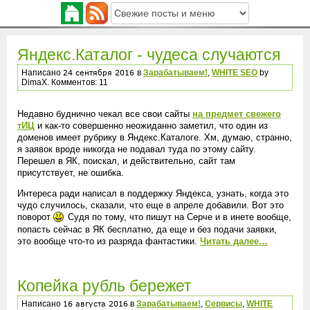
Яндекс.Каталог - чудеса случаются
Написано
в
Зарабатываем!
,
WHITE SEO
by
DimaX. Комментов: 11
Недавно буднично чекал все свои сайты
на предмет свежего
тИЦ
и как-то совершенно неожиданно заметил, что один из
доменов имеет рубрику в Яндекс.Каталоге. Хм, думаю, странно,
я заявок вроде никогда не подавал туда по этому сайту.
Перешел в ЯК, поискал, и действительно, сайт там
присутствует, не ошибка.
Интереса ради написал в поддержку Яндекса, узнать, когда это
чудо случилось, сказали, что еще в апреле добавили. Вот это
поворот
Судя по тому, что пишут на Серче и в инете вообще,
попасть сейчас в ЯК бесплатно, да еще и без подачи заявки,
это вообще что-то из разряда фантастики.
Читать далее…
Копейка рубль бережет
Написано
в
Зарабатываем!
,
Сервисы
,
WHITE