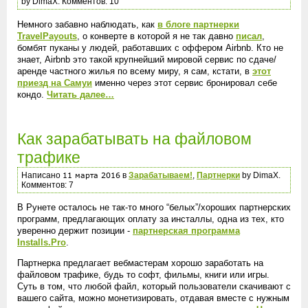
by DimaX. Комментов: 10
Немного забавно наблюдать, как
в блоге партнерки
TravelPayouts
, о конверте в которой я не так давно
писал
,
бомбят пуканы у людей, работавших с оффером Airbnb. Кто не
знает, Airbnb это такой крупнейший мировой сервис по сдаче/
аренде частного жилья по всему миру, я сам, кстати, в
этот
приезд на Самуи
именно через этот сервис бронировал себе
кондо.
Читать далее…
Как зарабатывать на файловом
трафике
Написано
в
Зарабатываем!
,
Партнерки
by DimaX.
Комментов: 7
В Рунете осталось не так-то много “белых”/хороших партнерских
программ, предлагающих оплату за инсталлы, одна из тех, кто
уверенно держит позиции -
партнерская программа
Installs.Pro
.
Партнерка предлагает вебмастерам хорошо заработать на
файловом трафике, будь то софт, фильмы, книги или игры.
Суть в том, что любой файл, который пользователи скачивают с
вашего сайта, можно монетизировать, отдавая вместе с нужным