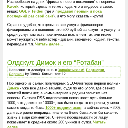
Распробовал на днях “фриланс нового поколения” от сервиса
Kwork
, который сделали те же люди, что и лидеров в своих
нишах
GGL
и
Telderi
(где я
продавал первый и пока
последний раз свой сайт
), и что могу сказать - круто!
Страшно удобно, что цены на все услуги фрилансеров
фиксированы и в основном это 500 рублей за какую-то услугу, а
среди услуг там есть практически все, в чем так или иначе
может нуждаться вебмастер - дизайн, seo-шмео, кодинг, тексты,
переводы и т.п.
Читать далее…
Олдскул: Димок и его “Ротабан”
Написано
в
Зарабатываем!
,
Партнерки
,
Сервисы
by DimaX. Комментов: 12
Про одного из самых популярных SEO-блоггеров первой волны -
Димка
- уже все давно забыли, судя по его блогу, где свежих
записей почти нет, а комментариев к редким записям нет
совсем. Счетчик RSS-подписчиков показывает чуть больше
1000, что далеко не 10000+, как было когда-то (впрочем, у меня
самого когда-то была
1000+ подписчиков
, а сейчас лишь ~200),
да и все равно неправда, иначе на блоге была хотя бы какая-то
жизнь в виде комментов. Счетчик посещаемости от ли.ру
показывает в среднем около 200 уников в сутки.
Читать
далее…