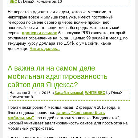
SEO
by DimaX. Комментов: 10
Не перестаю удивляться людям, которые месяцами, а
некоторые вовсе и больше года уже, имеют постоянный
геморрой по смене своего ip через всякие прокси, веб
анонимайзеры и т.п. вещи, лишь бы продолжать юзать мой
сервис
проверки ссылок
без покупки PRO-аккаунта, который
отключает ограничение на ip, за… целых 99 рублей в месяц, по
текущему курсу доллара это 1.54$, с ума сойти, какие
деньжищи.
Читать далее…
А важна ли на самом деле
мобильная адаптированность
сайтов для Яндекса?
Написано
в
Зарабатываем!
,
WHITE SEO
by DimaX.
Комментов: 8
Практически ровно 4 месяца назад, 2 февраля 2016 года, в
блоге яндекса появилась
запись “Как важно быть
мобильным”
про апдейт алгоритма поиска “Владивосток”,
который учитывает адаптированность сайтов для просмотра на
мобильных устройствах.
Так совпало, что в конце января я как раз заморочился