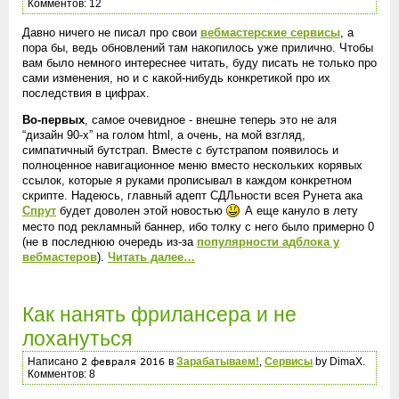
Комментов: 12
Давно ничего не писал про свои
вебмастерские сервисы
, а
пора бы, ведь обновлений там накопилось уже прилично. Чтобы
вам было немного интереснее читать, буду писать не только про
сами изменения, но и с какой-нибудь конкретикой про их
последствия в цифрах.
Во-первых
, самое очевидное - внешне теперь это не аля
“дизайн 90-х” на голом html, а очень, на мой взгляд,
симпатичный бутстрап. Вместе с бутстрапом появилось и
полноценное навигационное меню вместо нескольких корявых
ссылок, которые я руками прописывал в каждом конкретном
скрипте. Надеюсь, главный адепт СДЛьности всея Рунета ака
Спрут
будет доволен этой новостью
А еще кануло в лету
место под рекламный баннер, ибо толку с него было примерно 0
(не в последнюю очередь из-за
популярности адблока у
вебмастеров
).
Читать далее…
Как нанять фрилансера и не
лохануться
Написано
в
Зарабатываем!
,
Сервисы
by DimaX.
Комментов: 8