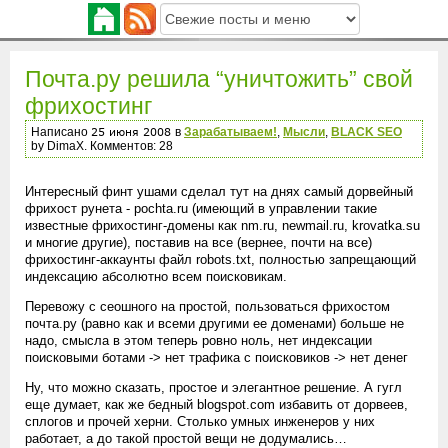
Почта.ру решила “уничтожить” свой
фрихостинг
Написано
в
Зарабатываем!
,
Мысли
,
BLACK SEO
by DimaX. Комментов: 28
Интересный финт ушами сделал тут на днях самый дорвейный
фрихост рунета - pochta.ru (имеющий в управлении такие
известные фрихостинг-домены как nm.ru, newmail.ru, krovatka.su
и многие другие), поставив на все (вернее, почти на все)
фрихостинг-аккаунты файл robots.txt, полностью запрещающий
индексацию абсолютно всем поисковикам.
Перевожу с сеошного на простой, пользоваться фрихостом
почта.ру (равно как и всеми другими ее доменами) больше не
надо, смысла в этом теперь ровно ноль, нет индексации
поисковыми ботами -> нет трафика с поисковиков -> нет денег
Ну, что можно сказать, простое и элегантное решение. А гугл
еще думает, как же бедный blogspot.com избавить от дорвеев,
сплогов и прочей херни. Столько умных инженеров у них
работает, а до такой простой вещи не додумались…