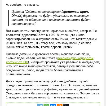
А, вообще, не смешно.
Цитата:”Сайты, не являющихся
(грамотей, прим.
DimaX)
дорвеями, не будут удаляться из поисковых
систем, их обновление в поисковых системах будет
восстановлено.”
Вот сколько там вообще этих нормальных сайтов, которые “не
являются” дорвеями? Хотя бы 0.01% от общего числа
зарегистрированных аккаунтов есть? Имхо, нет. Может даже и
0.001% нет. То есть, я к тому все, что кому вообще сейчас
нужны такие фрихосты, кроме дорвейщиков!?
Платные домены, с дремучих времен монополизма nic.ru,
сильно подешевели, хостинг тоже (
рекомендую недорогой
хостинг от IHC
), интернет проникает уже реально в каждый дом,
и то, что вчера было фантастикой, сегодня уже вполне себе
обыденность, плюс, люди стали более грамотными в
плане интернета.
Да и среди фрихостов есть куда более удобные с кучей
предустановленных скриптов, тотже Ucoz. А почта.ру, которая
дает только тупо место под файлы, нужна только дорвейщикам.
Уже давно стали бы сами торговать потихоньку по 3-5 центов за
1 аккаунт с активированным фтп и не выпендривались…