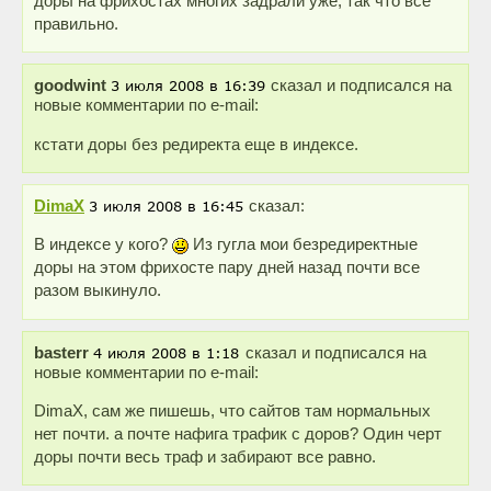
доры на фрихостах многих задрали уже, так что всё
правильно.
goodwint
сказал и подписался на
новые комментарии по e-mail:
кстати доры без редиректа еще в индексе.
DimaX
сказал:
В индексе у кого?
Из гугла мои безредиректные
доры на этом фрихосте пару дней назад почти все
разом выкинуло.
basterr
сказал и подписался на
новые комментарии по e-mail:
DimaX, сам же пишешь, что сайтов там нормальных
нет почти. а почте нафига трафик с доров? Один черт
доры почти весь траф и забирают все равно.