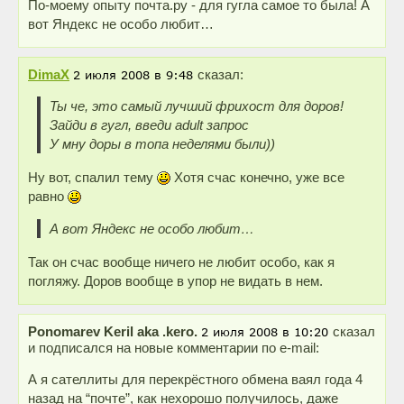
По-моему опыту почта.ру - для гугла самое то была! А
вот Яндекс не особо любит…
DimaX
сказал:
Ты че, это самый лучший фрихост для доров!
Зайди в гугл, введи adult запрос
У мну доры в топа неделями были))
Ну вот, спалил тему
Хотя счас конечно, уже все
равно
А вот Яндекс не особо любит…
Так он счас вообще ничего не любит особо, как я
погляжу. Доров вообще в упор не видать в нем.
Ponomarev Keril aka .kero.
сказал
и подписался на новые комментарии по e-mail:
А я сателлиты для перекрёстного обмена ваял года 4
назад на “почте”, как нехорошо получилось, даже