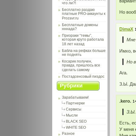
вариант
что ли?!
Бесплатно раздаю
Но вооб
платные PRO-аккаунты к
Prozavr.ru
Бесплатные домены
DimaX
нннада?
Призраки “темы”,
Мне
которая круто работала
18 лет назад
Имхо, 
Бабла на рефках больше
не поднять
Но в
Косарик получен,
правда, пришлось все
сделать самому
Ага.
Постадсенсовый пиздос
З.Ы. Да
Рубрики
Зарабатываем!
.kero.
Партнерки
Сервисы
З.Ы.
Мысли
BLACK SEO
Есть, е
WHITE SEO
У меня 
Разное
Мне каж