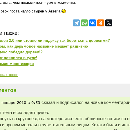
с есть, чем похвалиться - урл в комменты.
ловок поста нагло стырен у Arser’a
е также:
рвеи 2.0 или стоило ли яндексу так бороться с дорвеями?
том, как дерьмовое название мешает развитию
декс победил дорвеи!?
г появился в гугле!
ямая монетизация
сках топов
ментов
сказал и подписался на новые комментарии 
 тема всех адалтщиков.
пнуть на крутопе да на мастере иксе есть обширные топики по 
 и прочим морально чувствительным лицам. Кстати были и инт