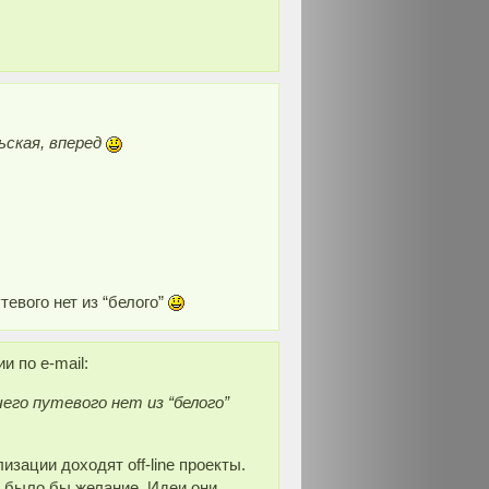
ьская, вперед
тевого нет из “белого”
 по e-mail:
чего путевого нет из “белого”
изации доходят off-line проекты.
, было бы желание. Идеи они