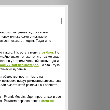
жно, что вы делаете для своего
тнерок или же сами открываете
аться показать людям. Тогда и не
о такого. Ну, есть у меня
этот блог
. Но
айне знают только те, кто так же знает
орально устарели большей частью, да и
еобщий топ вебмастеров
, но эта штука
ктически нулевым.
кт общественности. Часто на
м номером, пишут реквизиты автосалона
 если вместо этой рекламы вы впишете
 - FriendsMosaic. Идея проста, как и все
ная. Реклама сервиса пошла
сама по