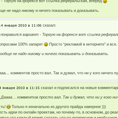
 - Торгую на форексе вот ссылка реферальская, вперед
ще не надо никому и ничего показывать и доказывать.
сказал:
 понравился вариант - Торгую на форексе вот ссылка реферал
вопросами 100% запарят
Просто “рекламой в интернете” и все.
ообще не надо никому и ничего показывать и доказывать.
ааа… комментов просто вал. Так и думал, что ни у кого ничего пу
сказал и подписался на новые комментарии
 Даааа… комментов просто вал. Так и думал, что ни у кого ни
сть!
Только я изначально из другого прайда наверное )))
есть идеи по онлайн проектам, но почему-то, в основном, до реал
ется что каждый может создать что-то интересное и необычное