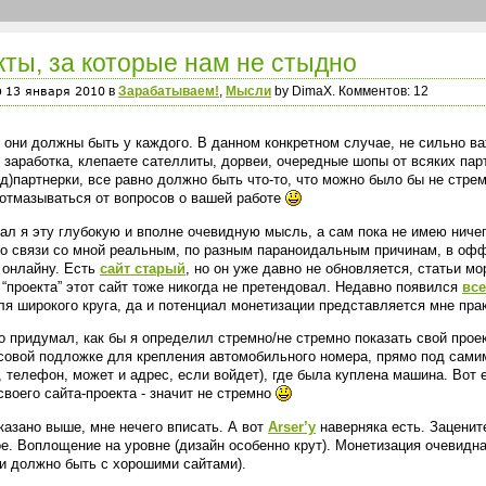
ты, за которые нам не стыдно
о
в
Зарабатываем!
,
Мысли
by DimaX. Комментов: 12
 они должны быть у каждого. В данном конкретном случае, не сильно ва
 заработка, клепаете сателлиты, дорвеи, очередные шопы от всяких пар
д)партнерки, все равно должно быть что-то, что можно было бы не стрем
отмазываться от вопросов о вашей работе
ал я эту глубокую и вполне очевидную мысль, а сам пока не имею ничег
го связи со мной реальным, по разным параноидальным причинам, в оффл
 онлайну. Есть
сайт старый
, но он уже давно не обновляется, статьи м
 “проекта” этот сайт тоже никогда не претендовал. Недавно появился
вс
ля широкого круга, да и потенциал монетизации представляется мне пра
о придумал, как бы я определил стремно/не стремно показать свой прое
совой подложке для крепления автомобильного номера, прямо под сами
, телефон, может и адрес, если войдет), где была куплена машина. Вот
своего сайта-проекта - значит не стремно
казано выше, мне нечего вписать. А вот
Arser’у
наверняка есть. Зацените
е. Воплощение на уровне (дизайн особенно крут). Монетизация очевид
 и должно быть с хорошими сайтами).