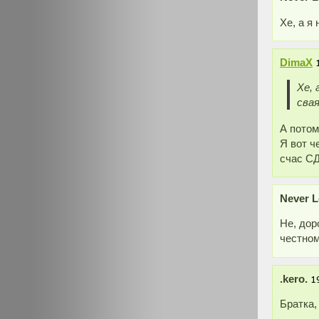
Хе, а я
DimaX
Хе, 
сва
А потом
Я вот ч
счас СД
Never L
Не, дор
честном
.kero.
Братка,