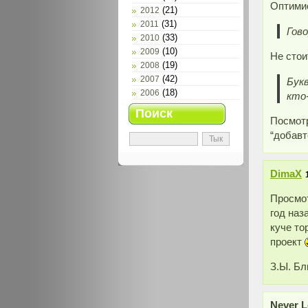
Оптимис
(21)
2012
(31)
2011
Гово
(33)
2010
(10)
2009
Не стои
(19)
2008
(42)
2007
Бук
(18)
2006
кто
Поиск
Посмот
“добавт
DimaX
Просмот
год наз
куче то
проект
З.Ы. Бл
Never L