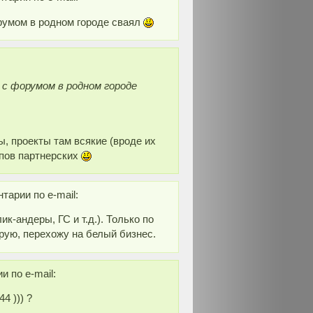
орумом в родном городе сваял
к с форумом в родном городе
ы, проекты там всякие (вроде их
опов партнерских
тарии по e-mail:
ик-андеры, ГС и т.д.). Только по
рую, перехожу на белый бизнес.
 по e-mail:
4 ))) ?