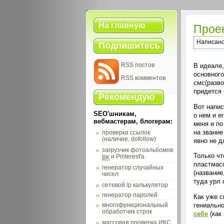
На главную
Проек
Написан
Подпишитесь
RSS постов
В идеале,
основного
RSS комментов
смс(разво
придется 
Рекомендую
Вот напис
SEO'шникам,
о нем и е
вебмастерам, блогерам:
меня и по
на звание
проверка ссылок
(наличие, dofollow)
явно не д
загрузчик фотоальбомов
Только чт
и Pinterest'а
ВК
пластмас
генератор случайных
(название
чисел
туда урл 
сетевой ip калькулятор
генератор паролей
Как уже с
гениально
многофункциональный
обработчик строк
себе
(как
массовая проверка
ИКС