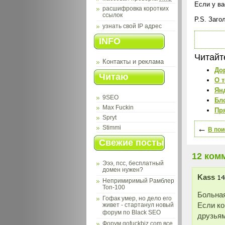
Если у ва
расшифровка коротких
ссылок
P.S. Заго
узнать свой IP адрес
INFO
Читайт
Контакты и реклама
До
Читаю
О 
Ян
9SEO
Бло
Max Fuckin
Пр
Spryt
←
Stimmi
В пои
Свежие посты
12 ком
Эээ, псс, бесплатный
домен нужен?
Kass
Непримиримый Рамблер
Топ-100
Больная
Гофак умер, но дело его
Если ко
живет - стартанул новый
форум по Black SEO
друзьям
Форум gofuckbiz.com все,