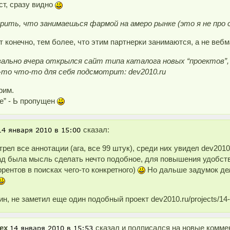
т, сразу видно
рить, что занимаешься фармой на амеро рынке (это я не про 
т конечно, тем более, что этим партнерки занимаются, а не вебм
вально вчера открылся сайт типа каталога новых “проектов”
-то что-то для себя подсмотрит: dev2010.ru
рим.
е” - Ь пропущен
сказал:
рел все аннотации (ага, все 99 штук), среди них увидел dev2010.r
ад была мысль сделать нечто подобное, для повышения удобств
ррентов в поисках чего-то конкретного)
Но дальше задумок дел
ин, не заметил еще один подобный проект dev2010.ru/projects/14-
ex
сказал и подписался на новые коммен