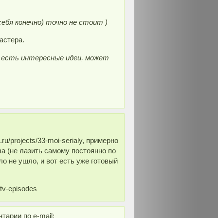
себя конечно) точно не стоит )
астера.
, есть интересные идеи, может
u/projects/33-moi-serialy, примерно
а (не лазить самому постоянно по
о не ушло, и вот есть уже готовый
tv-episodes
тарии по e-mail: