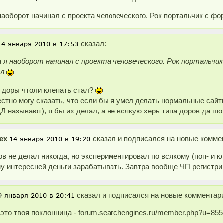
 наоборот начинал с проекта человеческого. Рок портальчик с ф
сказал:
а я наоборот начинал с проекта человеческого. Рок портальчи
ял
 доры чтоли клепать стал?
естно могу сказать, что если бы я умел делать нормальные сайт
Л называют), я бы их делал, а не всякую херь типа доров да ш
ex
сказал и подписался на новые коммен
ов не делал никогда, но экспериментировал по всякому (поп- и кл
у интересней деньги зарабатывать. Завтра вообще ЧП регистри
сказал и подписался на новые комментарии
 это твоя поклонница - forum.searchengines.ru/member.php?u=8554